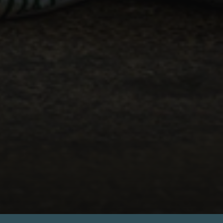
autoridades
reguladoras
y
los
organismos
de
la
industria
para
asegurar
que
nuestras
operaciones
estén
siempre
en
cumplimiento
con
las
normativas
y
estándares
más
actuales.
Por
último,
pero
no
menos
importante,
reconocemos
que
la
gestión
de
residuos
y
la
valorización
son
tareas
que
no
podemos
hacer
solos.
Es
por
eso
que
estamos
comprometidos
a
trabajar
en
estrecha
colaboración
con
nuestros
clientes
y
socios
para
encontrar
soluciones
que
sean
beneficiosas
para
todos.
Juntos,
podemos
construir
un
futuro
más
sostenible,
donde
los
residuos
ya
no
se
vean
como
un
problema,
sino
como
una
oportunidad
para
crear
valor
y
proteger
nuestro
precioso
planeta.