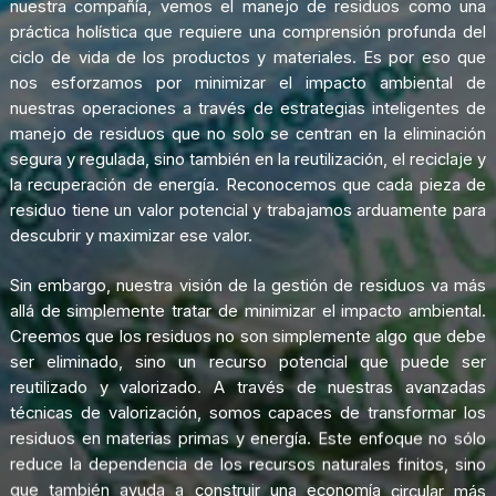
nuestra
compañía,
vemos
el
manejo
de
residuos
como
una
práctica
holística
que
requiere
una
comprensión
profunda
del
ciclo
de
vida
de
los
productos
y
materiales.
Es
por
eso
que
nos
esforzamos
por
minimizar
el
impacto
ambiental
de
nuestras
operaciones
a
través
de
estrategias
inteligentes
de
manejo
de
residuos
que
no
solo
se
centran
en
la
eliminación
segura
y
regulada,
sino
también
en
la
reutilización,
el
reciclaje
y
la
recuperación
de
energía.
Reconocemos
que
cada
pieza
de
residuo
tiene
un
valor
potencial
y
trabajamos
arduamente
para
descubrir
y
maximizar
ese
valor.
Sin
embargo,
nuestra
visión
de
la
gestión
de
residuos
va
más
allá
de
simplemente
tratar
de
minimizar
el
impacto
ambiental.
Creemos
que
los
residuos
no
son
simplemente
algo
que
debe
ser
eliminado,
sino
un
recurso
potencial
que
puede
ser
reutilizado
y
valorizado.
A
través
de
nuestras
avanzadas
técnicas
de
valorización,
somos
capaces
de
transformar
los
residuos
en
materias
primas
y
energía.
Este
enfoque
no
sólo
reduce
la
dependencia
de
los
recursos
naturales
finitos,
sino
que
también
ayuda
a
construir
una
economía
circular
más