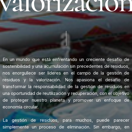
v
a
l
o
r
i
z
a
c
i
ó
En
un
mundo
que
está
enfrentando
un
creciente
desafío
de
sostenibilidad
y
una
acumulación
sin
precedentes
de
residuos,
nos
enorgullece
ser
líderes
en
el
campo
de
la
gestión
de
residuos
y
la
valorización.
Nos
apasiona
el
desafío
de
transformar
la
responsabilidad
de
la
gestión
de
residuos
en
una
oportunidad
de
reutilización
y
recuperación,
con
el
objetivo
de
proteger
nuestro
planeta
y
promover
un
enfoque
de
economía
circular.
La
gestión
de
residuos,
para
muchos,
puede
parecer
simplemente
un
proceso
de
eliminación.
Sin
embargo,
en