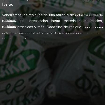
fuerte.
Valorizamos
los
residuos
de
una
multitud
de
industrias,
desde
residuos
de
construcción
hasta
materiales
industriales,
residuos
orgánicos
y
más.
Cada
tipo
de
residuo
requiere
una
estrategia
única
y
adaptada
para
la
recuperación
y
valorización.
Nuestro
equipo
de
expertos
está
equipado
con
el
conocimiento
y
la
experiencia
para
manejar
una
amplia
gama
de
residuos
y
extraer
valor
de
ellos
de
la
manera
más
eficiente
y
sostenible
posible.
Estamos
comprometidos
con
la
mejora
continua
de
nuestras
operaciones
de
gestión
de
residuos
y
valorización.
Para
hacer
esto,
invertimos
regularmente
en
investigación
y
desarrollo
para
descubrir
nuevas
técnicas
y
tecnologías
que
pueden
mejorar
la
eficiencia
de
nuestros
procesos
y
aumentar
la
cantidad
de
valor
que
podemos
extraer
de
cada
pieza
de
residuo.
También
colaboramos
estrechamente
con
las