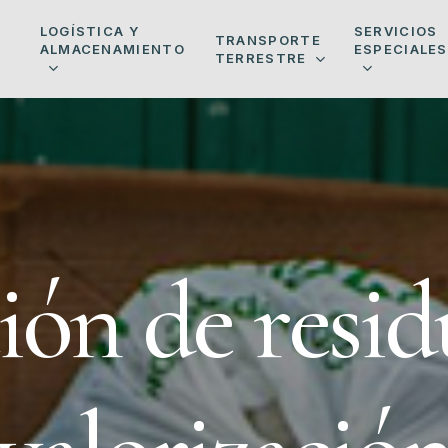
LOGÍSTICA Y
SERVICIOS
TRANSPORTE
ALMACENAMIENTO
ESPECIALES
TERRESTRE
i
ó
n
d
e
r
e
s
i
d